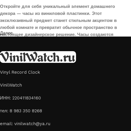
Откройте для себя уникальный элемент домашнего
декора — часы из виниловой пластинки. Этот
эксклюзивный предмет станет стильным акцентом в
любой комнате и превратит обычное пространство в
Далее
настоящее дизайнерское решение. Часы создаются
вручную из переработанных виниловых пластинок,
поэтому каждая модель уникальна и неповторима. Такой
аксессуар идеально подойдет для гостиной, спальни,
офиса или даже для оформления кафе, студии или
творческого пространства.
Vinyl Record Clock
Картины на стекле и дереве
VinilWatch
Лазерная гравировка на стекле или дереве, оригинальный
ИНН: 220411834160
способ приятно удивить своих близких отличным подарком
тел: 8 983 350 8268
или украсить свой дом
Если вы ищете способ сделать свой подарок особенным или
email: vinilwatch@ya.ru
украсить пространство, лазерная гравировка фото по дереву