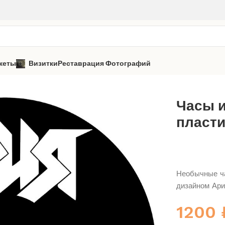
кеты
Визитки
Реставрация Фотографий
я
Часы из виниловой пластинки «Ария» 2
Часы 
пласти
Необычные ча
дизайном Ари
1200