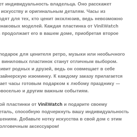
ет индивидуальность владельца. Оно расскажет
 искусству и оригинальным деталям. Часы из
дят для тех, кто ценит эксклюзив, ведь невозможно
наковых моделей. Каждая пластинка от VinilWatch
ь продолжает его в вашем доме, приобретая второе
подарок для ценителя ретро, музыки или необычного
з виниловых пластинок станут отличным выбором.
дивит родных и друзей, ведь он совмещает в себе
айнерскую изюминку. К каждому заказу прилагается
елает часы готовым подарком к любому празднику —
овоселью и другим важным событиям.
ой пластинки от
VinilWatch
и подарите своему
еталь, способную подчеркнуть вашу индивидуальность
ениям. Добавьте нотку искусства в свой дом с этим
олговечным аксессуаром!