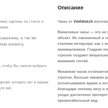
Описание
нки, картины на стекле и
Часы от
VinilWatch
изготов
ания.
Виниловые часы — это не 
аказчика, а так же
объект. Их лаконичный и 
стилями интерьера: как с 
пом клиента.
минимализмом. Гладкая по
стрелок создают визуальн
внимание гостей.
, чтобы Вы смогли выбрать
Механизм часов отличается
стрелок. Больше никаких 
делия, которого нет в нашем
отсчитываемое время и эст
для вас.
благодаря легкому весу и 
ухода: достаточно протере
презентабельный вид.