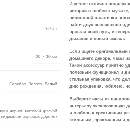
Изделие отлично подчеркн
истории о любви к музыке,
виниловой пластинки подхо
найти двух совершенно оди
0250 г
прошла свой путь, и тепер
дыхание и новый смысл.
Если ищете оригинальный 
30 × 30 см
домашнего декора, часы и
Такой аксессуар приятно у
полезный функционал и диз
стильная упаковка, что д
Серебро, Золото, Белый
дню рождения, юбилею, н
Выберите часы из винилов
интерьеру эксклюзивную д
лоем черной матовой краской
и любовь к креативным реш
 видимости звуковых дорожек
стильным, практичным и д