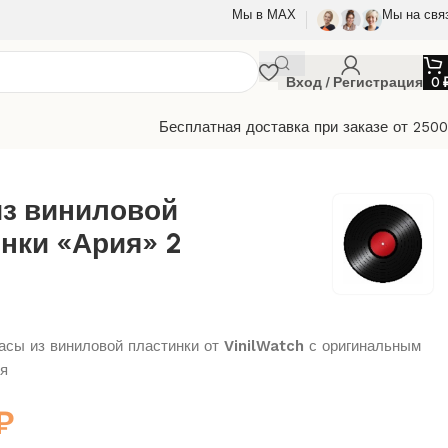
Мы в МАХ
Мы на свя
Вход / Регистрация
0
Бесплатная доставка при заказе от 250
из виниловой
нки «Ария» 2
сы из виниловой пластинки от
VinilWatch
с оригинальным
я
₽