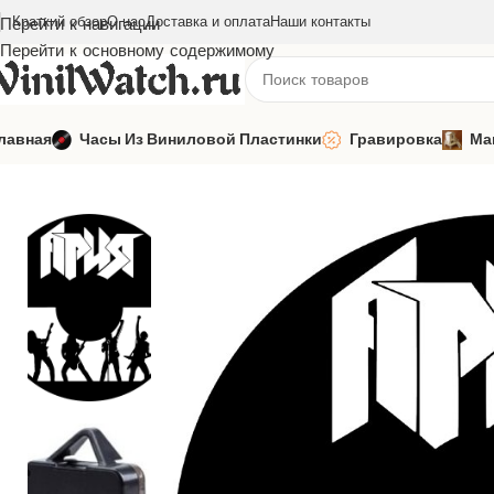
Краткий обзор
О нас
Доставка и оплата
Наши контакты
Перейти к навигации
Перейти к основному содержимому
лавная
Часы Из Виниловой Пластинки
Гравировка
Ма
Главная
Часы из виниловой пластинки
Русская музыка
Ари