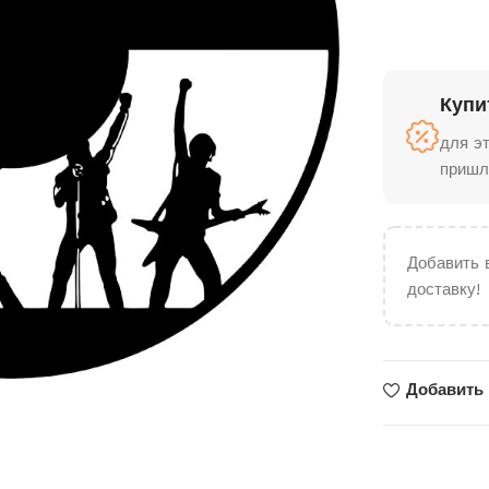
Купи
для э
пришл
Добавить 
доставку!
Добавить 