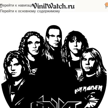
0
Перейти к навигации
Главная
Часы из виниловой пластинки
Русская музыка
Ария
Перейти к основному содержимому