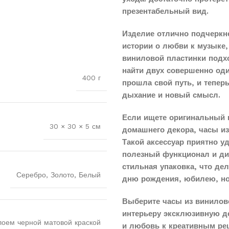
презентабельный вид.
Изделие отлично подчеркн
истории о любви к музыке,
виниловой пластинки подхо
найти двух совершенно оди
400 г
прошла свой путь, и тепер
дыхание и новый смысл.
Если ищете оригинальный 
30 × 30 × 5 см
домашнего декора, часы и
Такой аксессуар приятно у
полезный функционал и диз
стильная упаковка, что д
Серебро, Золото, Белый
дню рождения, юбилею, н
Выберите часы из винилов
интерьеру эксклюзивную д
лоем черной матовой краской
и любовь к креативным реш