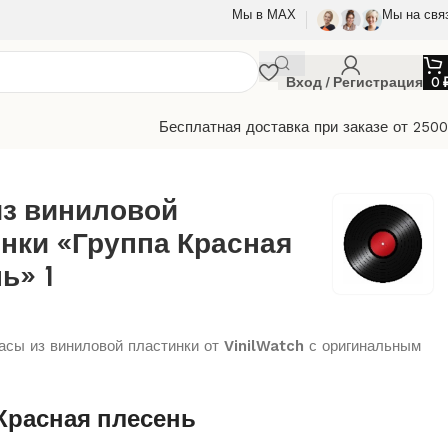
Мы в МАХ
Мы на свя
Вход / Регистрация
0
Бесплатная доставка при заказе от 250
есень» 1
из виниловой
нки «Группа Красная
ь» 1
сы из виниловой пластинки от
VinilWatch
с оригинальным
Красная плесень