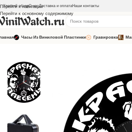
Краткий обзор
О нас
Доставка и оплата
Наши контакты
Перейти к навигации
Перейти к основному содержимому
лавная
Часы Из Виниловой Пластинки
Гравировка
Ма
Главная
Часы из виниловой пластинки
Русская музыка
Крас