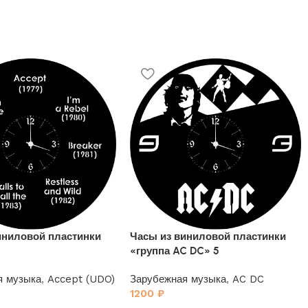
иниловой пластинки
Часы из виниловой пластинки
«группа AC DC» 5
я музыка
,
Accept (UDO)
Зарубежная музыка
,
AC DC
1200
₽