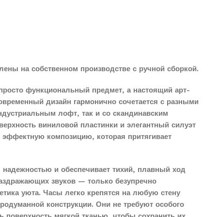
лены на собственном производстве с ручной сборкой.
просто функциональный предмет, а настоящий арт-
современный дизайн гармонично сочетается с разными
индустриальным лофт, так и со скандинавским
верхность виниловой пластинки и элегантный силуэт
о эффектную композицию, которая притягивает
 надежностью и обеспечивает тихий, плавный ход
раздражающих звуков — только безупречно
етика уюта. Часы легко крепятся на любую стену
продуманной конструкции. Они не требуют особого
ть поверхность мягкой тканью, чтобы сохранить их