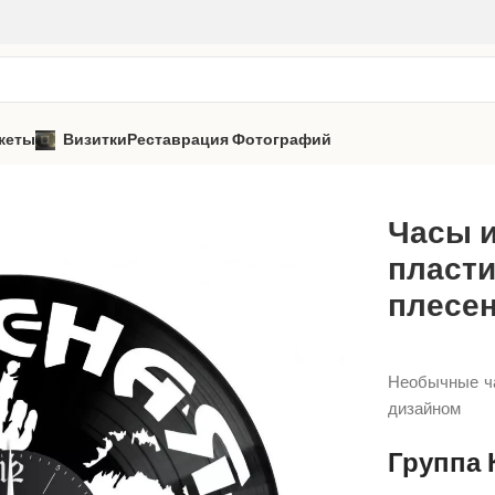
кеты
Визитки
Реставрация Фотографий
ная плесень
Часы из виниловой пластинки «Группа Красная пл
Часы 
пласти
плесен
Необычные ча
дизайном
Группа 