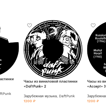
астинки
Часы из виниловой пластинки
Часы из в
«DaftPunk» 2
«Accept» 3
ftPunk
Зарубежная музыка
,
DaftPunk
Зарубежна
1200
₽
1200
₽