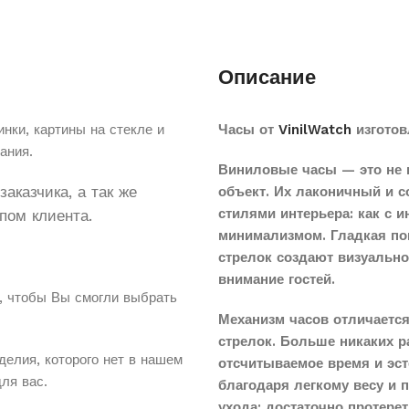
Описание
нки, картины на стекле и
Часы от
VinilWatch
изготов
ания.
Виниловые часы — это не 
аказчика, а так же
объект. Их лаконичный и 
стилями интерьера: как с 
пом клиента.
минимализмом. Гладкая по
стрелок создают визуальн
внимание гостей.
, чтобы Вы смогли выбрать
Механизм часов отличается
стрелок. Больше никаких 
делия, которого нет в нашем
отсчитываемое время и эст
для вас.
благодаря легкому весу и 
ухода: достаточно протере