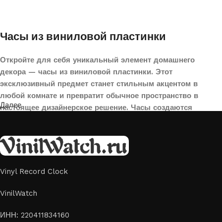
Часы из виниловой пластинки
Откройте для себя уникальный элемент домашнего
декора — часы из виниловой пластинки. Этот
эксклюзивный предмет станет стильным акцентом в
любой комнате и превратит обычное пространство в
Далее
настоящее дизайнерское решение. Часы создаются
вручную из переработанных виниловых пластинок,
поэтому каждая модель уникальна и неповторима. Такой
аксессуар идеально подойдет для гостиной, спальни,
офиса или даже для оформления кафе, студии или
творческого пространства.
Vinyl Record Clock
Картины на стекле и дереве
VinilWatch
Лазерная гравировка на стекле или дереве, оригинальный
ИНН: 220411834160