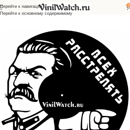
0
Перейти к навигации
Главная
Часы из виниловой пластинки
Известные люди
Перейти к основному содержимому