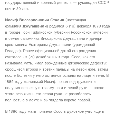
государственный и военный деятель — руководил СССР
почти 30 лет.
Иосиф Виссарионович Сталин
(настоящая
фамилия
Джугашвили
) родился 6 (18) декабря 1878 года
в городе Гори Тифлисской губернии Российской империи
в семье сапожника Виссариона Джугашвили и дочери
крестьянина Екатерины Джугашвили (урожденной
Геладзе). Ранее официальной датой его рождения
считалось 9 (21) декабря 1879 года. Сосо, как его
называла мать, имел врожденные физические дефекты:
сросшиеся второй и третий пальцы на левой ноге, затем
после болезни у него остались оспины на лице и теле. В
1885 году маленький Иосиф попал под грузовик и
получил серьезную травму ноги и левой руки — после
этого всю жизнь его левая рука не разгибалась
полностью в локте и выглядела короче правой.
В 1886 году мать привела Сосо в духовное училище в