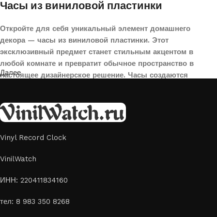
Часы из виниловой пластинки
Откройте для себя уникальный элемент домашнего
декора — часы из виниловой пластинки. Этот
эксклюзивный предмет станет стильным акцентом в
любой комнате и превратит обычное пространство в
Далее
настоящее дизайнерское решение. Часы создаются
вручную из переработанных виниловых пластинок,
поэтому каждая модель уникальна и неповторима. Такой
аксессуар идеально подойдет для гостиной, спальни,
офиса или даже для оформления кафе, студии или
творческого пространства.
Vinyl Record Clock
Картины на стекле и дереве
VinilWatch
Лазерная гравировка на стекле или дереве, оригинальный
ИНН: 220411834160
способ приятно удивить своих близких отличным подарком
тел: 8 983 350 8268
или украсить свой дом
Если вы ищете способ сделать свой подарок особенным или