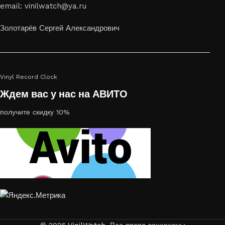
email: vinilwatch@ya.ru
украсить пространство, лазерная гравировка фото по дереву
или на стекле — это отличный выбор
Золотарёв Сергей Александрович
Vinyl Record Clock
Ждем вас у нас на АВИТО
получите скидку 10%