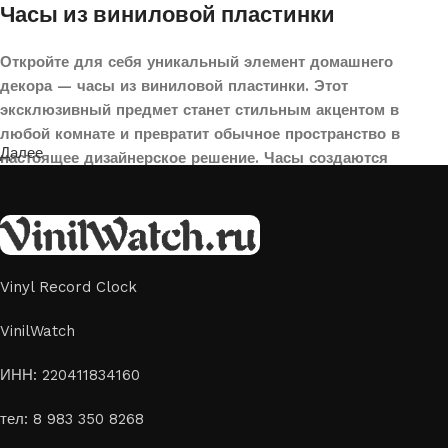
Часы из виниловой пластинки
Откройте для себя уникальный элемент домашнего
декора — часы из виниловой пластинки. Этот
эксклюзивный предмет станет стильным акцентом в
любой комнате и превратит обычное пространство в
Далее
настоящее дизайнерское решение. Часы создаются
вручную из переработанных виниловых пластинок,
поэтому каждая модель уникальна и неповторима. Такой
аксессуар идеально подойдет для гостиной, спальни,
офиса или даже для оформления кафе, студии или
творческого пространства.
Vinyl Record Clock
Картины на стекле и дереве
VinilWatch
Лазерная гравировка на стекле или дереве, оригинальный
ИНН: 220411834160
способ приятно удивить своих близких отличным подарком
тел: 8 983 350 8268
или украсить свой дом
Если вы ищете способ сделать свой подарок особенным или