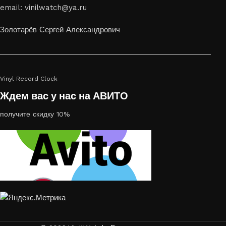
email: vinilwatch@ya.ru
украсить пространство, лазерная гравировка фото по дереву
или на стекле — это отличный выбор
Золотарёв Сергей Александрович
Vinyl Record Clock
Ждем вас у нас на АВИТО
получите скидку 10%