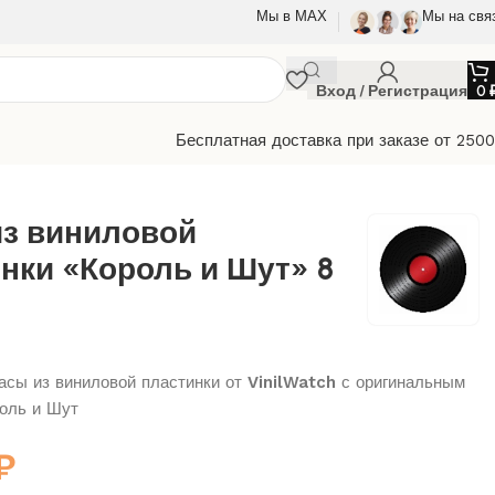
Мы в МАХ
Мы на свя
Вход / Регистрация
0
Бесплатная доставка при заказе от 250
из виниловой
нки «Король и Шут» 8
сы из виниловой пластинки от
VinilWatch
с оригинальным
оль и Шут
₽