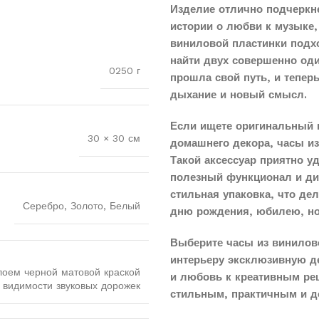
Изделие отлично подчеркн
истории о любви к музыке,
виниловой пластинки подхо
найти двух совершенно оди
0250 г
прошла свой путь, и тепер
дыхание и новый смысл.
Если ищете оригинальный 
30 × 30 см
домашнего декора, часы и
Такой аксессуар приятно у
полезный функционал и диз
стильная упаковка, что д
Серебро, Золото, Белый
дню рождения, юбилею, н
Выберите часы из винилов
интерьеру эксклюзивную д
лоем черной матовой краской
и любовь к креативным реш
 видимости звуковых дорожек
стильным, практичным и д