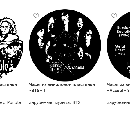
астинки
Часы из виниловой пластинки
Часы из в
«BTS» 1
«Accept» 3
ep Purple
Зарубежная музыка
,
BTS
Зарубежна
1200
₽
1200
₽