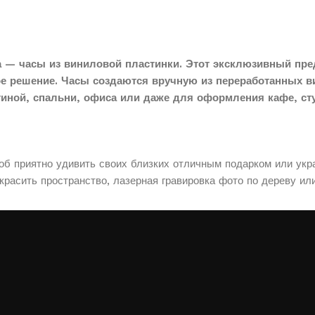
 — часы из виниловой пластинки. Этот эксклюзивный пре
ое решение. Часы создаются вручную из переработанных в
тиной, спальни, офиса или даже для оформления кафе, сту
соб приятно удивить своих близких отличным подарком или укр
расить пространство, лазерная гравировка фото по дереву ил