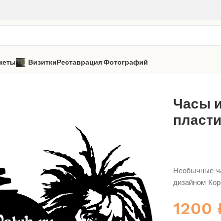
кеты
Визитки
Реставрация Фотографий
оль и Шут
Часы из виниловой пластинки «Король и Шут» 8
Часы 
пласти
Необычные ча
дизайном Кор
1200