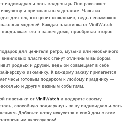
ет индивидуальность владельца. Оно расскажет
 искусству и оригинальным деталям. Часы из
дят для тех, кто ценит эксклюзив, ведь невозможно
наковых моделей. Каждая пластинка от VinilWatch
ь продолжает его в вашем доме, приобретая второе
подарок для ценителя ретро, музыки или необычного
з виниловых пластинок станут отличным выбором.
дивит родных и друзей, ведь он совмещает в себе
айнерскую изюминку. К каждому заказу прилагается
елает часы готовым подарком к любому празднику —
овоселью и другим важным событиям.
ой пластинки от
VinilWatch
и подарите своему
еталь, способную подчеркнуть вашу индивидуальность
ениям. Добавьте нотку искусства в свой дом с этим
олговечным аксессуаром!