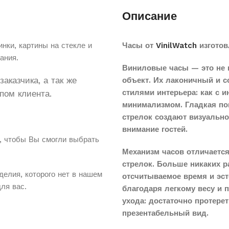
Описание
нки, картины на стекле и
Часы от
VinilWatch
изготов
ания.
Виниловые часы — это не 
аказчика, а так же
объект. Их лаконичный и 
стилями интерьера: как с 
пом клиента.
минимализмом. Гладкая по
стрелок создают визуальн
внимание гостей.
, чтобы Вы смогли выбрать
Механизм часов отличается
стрелок. Больше никаких 
делия, которого нет в нашем
отсчитываемое время и эст
для вас.
благодаря легкому весу и 
ухода: достаточно протере
презентабельный вид.