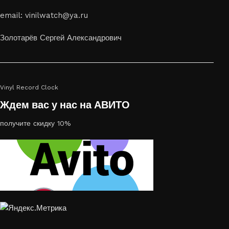
Если вы ищете способ сделать свой подарок особенным или
email: vinilwatch@ya.ru
украсить пространство, лазерная гравировка фото по дереву
или на стекле — это отличный выбор
Золотарёв Сергей Александрович
Vinyl Record Clock
Ждем вас у нас на АВИТО
получите скидку 10%