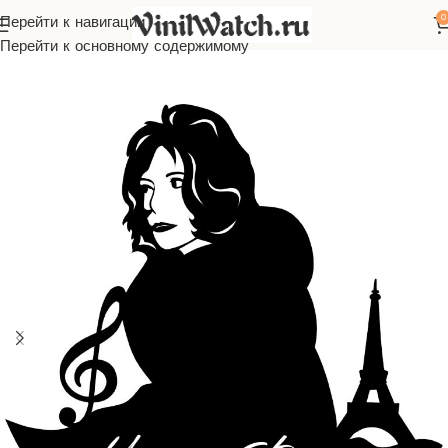
0
Перейти к навигации
асы из виниловой пластинки
Зарубежная музыка
Milen Farmer
Перейти к основному содержимому