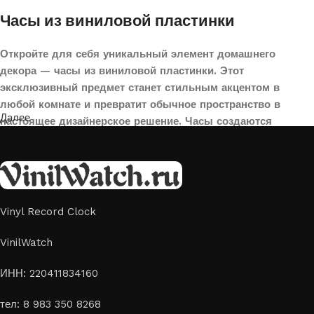
Часы из виниловой пластинки
Откройте для себя уникальный элемент домашнего
декора — часы из виниловой пластинки. Этот
эксклюзивный предмет станет стильным акцентом в
любой комнате и превратит обычное пространство в
Далее
настоящее дизайнерское решение. Часы создаются
вручную из переработанных виниловых пластинок,
поэтому каждая модель уникальна и неповторима. Такой
аксессуар идеально подойдет для гостиной, спальни,
офиса или даже для оформления кафе, студии или
творческого пространства.
Vinyl Record Clock
Картины на стекле и дереве
VinilWatch
Лазерная гравировка на стекле или дереве, оригинальный
ИНН: 220411834160
способ приятно удивить своих близких отличным подарком
тел: 8 983 350 8268
или украсить свой дом