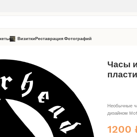
кеты
Визитки
Реставрация Фотографий
Motörhead
Часы из виниловой пластинки «Motorhead» 2
Часы 
пласти
Необычные ча
дизайном Mo
1200