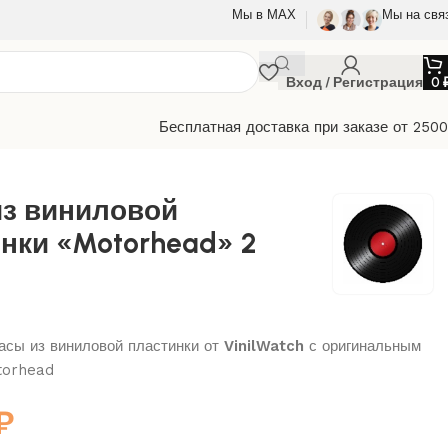
Мы в МАХ
Мы на свя
Вход / Регистрация
0
Бесплатная доставка при заказе от 250
из виниловой
нки «Motorhead» 2
сы из виниловой пластинки от
VinilWatch
с оригинальным
torhead
₽