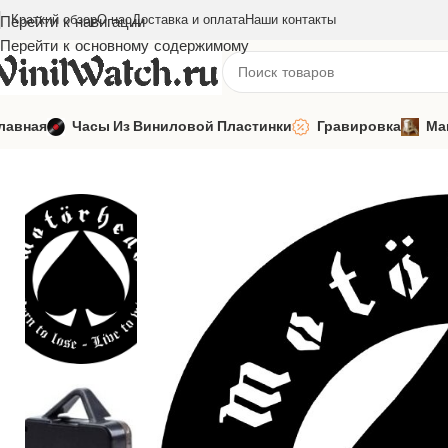
Краткий обзор
О нас
Доставка и оплата
Наши контакты
Перейти к навигации
Перейти к основному содержимому
лавная
Часы Из Виниловой Пластинки
Гравировка
Ма
Главная
Часы из виниловой пластинки
Зарубежная музыка