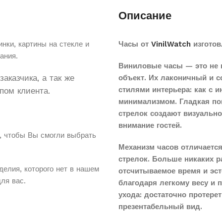
Описание
нки, картины на стекле и
Часы от
VinilWatch
изготов
ания.
Виниловые часы — это не 
аказчика, а так же
объект. Их лаконичный и 
стилями интерьера: как с 
пом клиента.
минимализмом. Гладкая по
стрелок создают визуальн
внимание гостей.
, чтобы Вы смогли выбрать
Механизм часов отличается
стрелок. Больше никаких 
делия, которого нет в нашем
отсчитываемое время и эст
для вас.
благодаря легкому весу и 
ухода: достаточно протере
презентабельный вид.