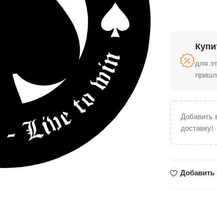
Купи
для э
пришл
Добавить 
доставку!
Добавить 