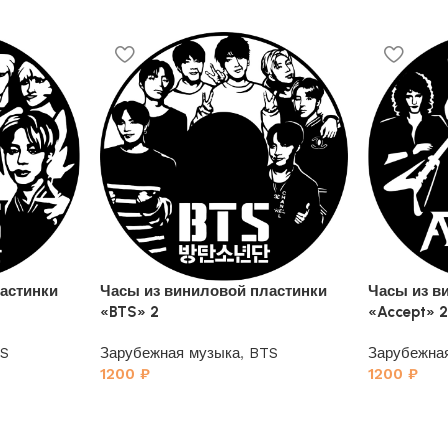
астинки
Часы из виниловой пластинки
Часы из в
«BTS» 2
«Accept» 
S
Зарубежная музыка
,
BTS
Зарубежна
1200
₽
1200
₽