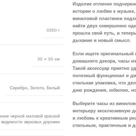
Изделие отлично подчеркн
истории о любви к музыке,
виниловой пластинки подхо
найти двух совершенно оди
0250 г
прошла свой путь, и тепер
дыхание и новый смысл.
Если ищете оригинальный 
30 × 30 см
домашнего декора, часы и
Такой аксессуар приятно у
полезный функционал и диз
стильная упаковка, что д
Серебро, Золото, Белый
дню рождения, юбилею, н
Выберите часы из винилов
интерьеру эксклюзивную д
лоем черной матовой краской
и любовь к креативным реш
 видимости звуковых дорожек
стильным, практичным и д