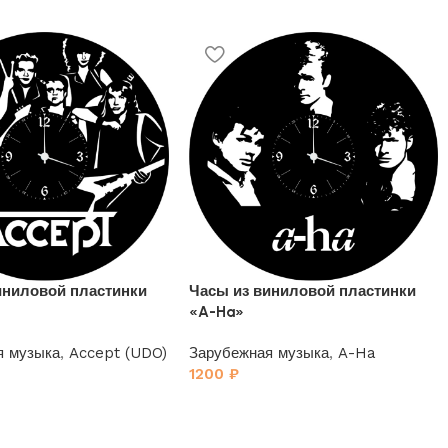
иниловой пластинки
Часы из виниловой пластинки
2
«A-Ha»
я музыка
,
Accept (UDO)
Зарубежная музыка
,
A-Ha
1200
₽