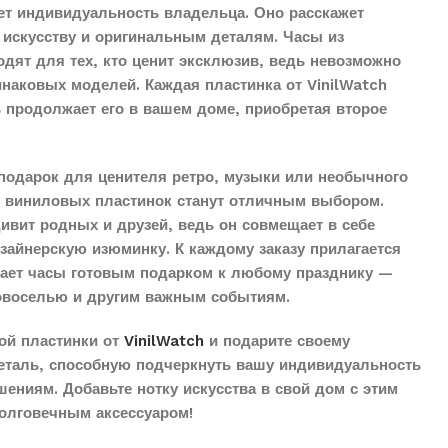
ет индивидуальность владельца. Оно расскажет
 искусству и оригинальным деталям. Часы из
дят для тех, кто ценит эксклюзив, ведь невозможно
наковых моделей. Каждая пластинка от VinilWatch
ь продолжает его в вашем доме, приобретая второе
подарок для ценителя ретро, музыки или необычного
з виниловых пластинок станут отличным выбором.
дивит родных и друзей, ведь он совмещает в себе
айнерскую изюминку. К каждому заказу прилагается
елает часы готовым подарком к любому празднику —
овоселью и другим важным событиям.
ой пластинки от
VinilWatch
и подарите своему
еталь, способную подчеркнуть вашу индивидуальность
ениям. Добавьте нотку искусства в свой дом с этим
олговечным аксессуаром!