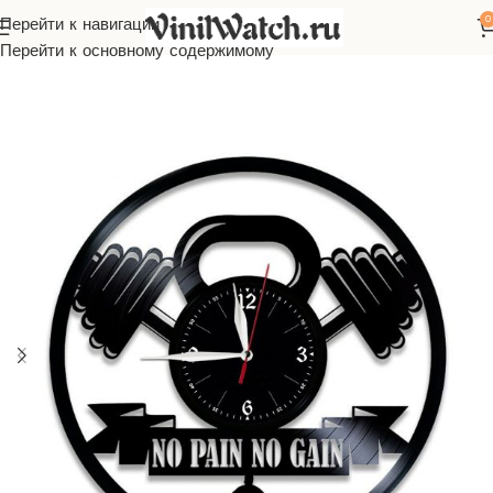
0
Перейти к навигации
Главная
Часы из виниловой пластинки
Спорт
Перейти к основному содержимому