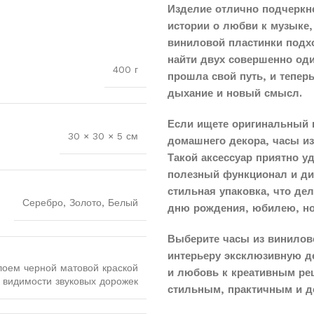
Изделие отлично подчеркн
истории о любви к музыке,
виниловой пластинки подхо
найти двух совершенно оди
400 г
прошла свой путь, и тепер
дыхание и новый смысл.
Если ищете оригинальный 
30 × 30 × 5 см
домашнего декора, часы и
Такой аксессуар приятно у
полезный функционал и диз
стильная упаковка, что д
Серебро, Золото, Белый
дню рождения, юбилею, н
Выберите часы из винилов
интерьеру эксклюзивную д
лоем черной матовой краской
и любовь к креативным реш
 видимости звуковых дорожек
стильным, практичным и д