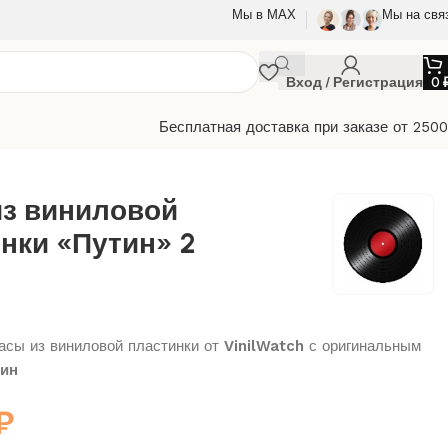
Мы в МАХ
Мы на свя
Вход / Регистрация
0
Бесплатная доставка при заказе от 250
из виниловой
нки «Путин» 2
сы из виниловой пластинки от
VinilWatch
с оригинальным
тин
₽