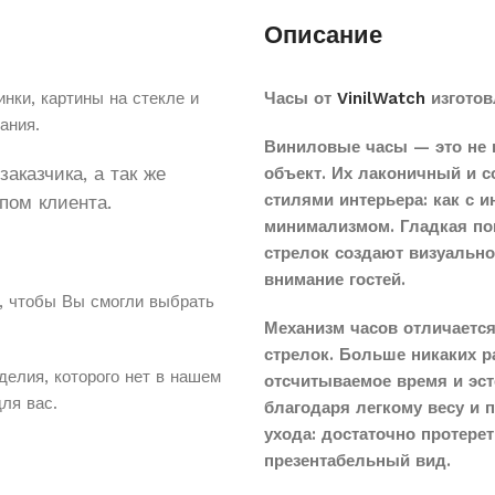
Описание
нки, картины на стекле и
Часы от
VinilWatch
изготов
ания.
Виниловые часы — это не 
аказчика, а так же
объект. Их лаконичный и 
стилями интерьера: как с 
пом клиента.
минимализмом. Гладкая по
стрелок создают визуальн
внимание гостей.
, чтобы Вы смогли выбрать
Механизм часов отличается
стрелок. Больше никаких 
делия, которого нет в нашем
отсчитываемое время и эст
для вас.
благодаря легкому весу и 
ухода: достаточно протере
презентабельный вид.