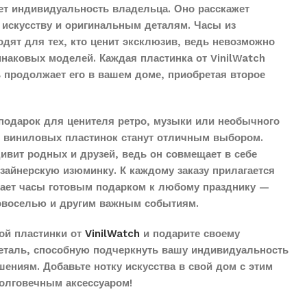
ет индивидуальность владельца. Оно расскажет
 искусству и оригинальным деталям. Часы из
дят для тех, кто ценит эксклюзив, ведь невозможно
наковых моделей. Каждая пластинка от VinilWatch
ь продолжает его в вашем доме, приобретая второе
подарок для ценителя ретро, музыки или необычного
з виниловых пластинок станут отличным выбором.
дивит родных и друзей, ведь он совмещает в себе
айнерскую изюминку. К каждому заказу прилагается
елает часы готовым подарком к любому празднику —
овоселью и другим важным событиям.
ой пластинки от
VinilWatch
и подарите своему
еталь, способную подчеркнуть вашу индивидуальность
ениям. Добавьте нотку искусства в свой дом с этим
олговечным аксессуаром!