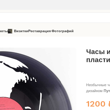
кеты
Визитки
Реставрация Фотографий
ы из виниловой пластинки «Путин» 2
Часы 
пласти
Необычные ча
дизайном
Пу
1200