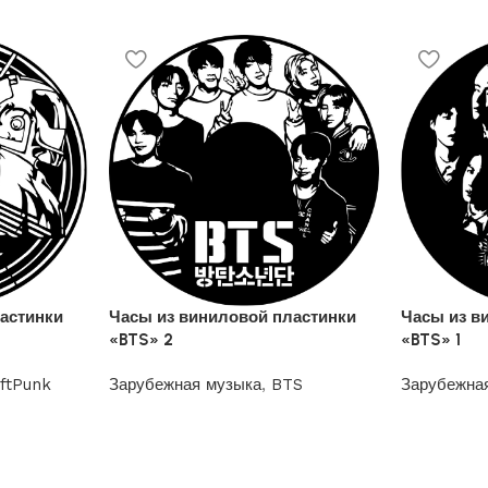
астинки
Часы из виниловой пластинки
Часы из в
«BTS» 2
«BTS» 1
ftPunk
Зарубежная музыка
,
BTS
Зарубежна
1200
₽
1200
₽