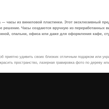
 — часы из виниловой пластинки. Этот эксклюзивный пре
ое решение. Часы создаются вручную из переработанных в
тиной, спальни, офиса или даже для оформления кафе, сту
соб приятно удивить своих близких отличным подарком или укр
расить пространство, лазерная гравировка фото по дереву ил