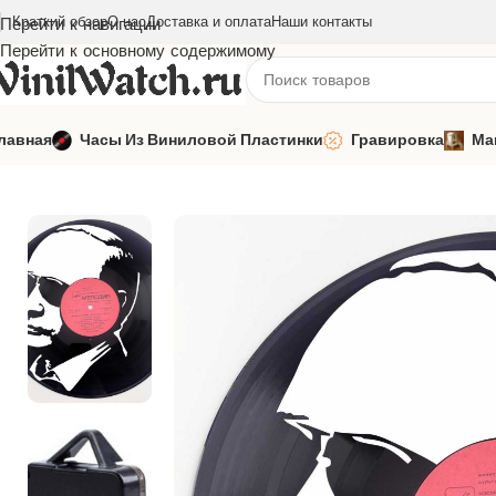
Краткий обзор
О нас
Доставка и оплата
Наши контакты
Перейти к навигации
Перейти к основному содержимому
лавная
Часы Из Виниловой Пластинки
Гравировка
Ма
Главная
Часы из виниловой пластинки
Известные люди
Час