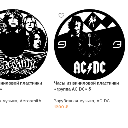
иниловой пластинки
Часы из виниловой пластинки
h»
«группа AC DC» 5
я музыка
,
Aerosmith
Зарубежная музыка
,
AC DC
1200
₽