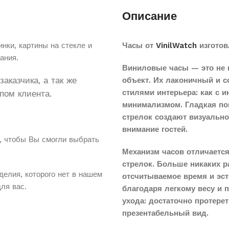
Описание
нки, картины на стекле и
Часы от
VinilWatch
изготов
ания.
Виниловые часы — это не 
аказчика, а так же
объект. Их лаконичный и 
стилями интерьера: как с 
пом клиента.
минимализмом. Гладкая по
стрелок создают визуальн
внимание гостей.
, чтобы Вы смогли выбрать
Механизм часов отличается
стрелок. Больше никаких 
делия, которого нет в нашем
отсчитываемое время и эст
для вас.
благодаря легкому весу и 
ухода: достаточно протере
презентабельный вид.