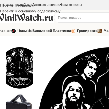
Краткий обзор
О нас
Доставка и оплата
Наши контакты
Перейти к навигации
Перейти к основному содержимому
лавная
Часы Из Виниловой Пластинки
Гравировка
Ма
Главная
Часы из виниловой пластинки
Зарубежная музыка