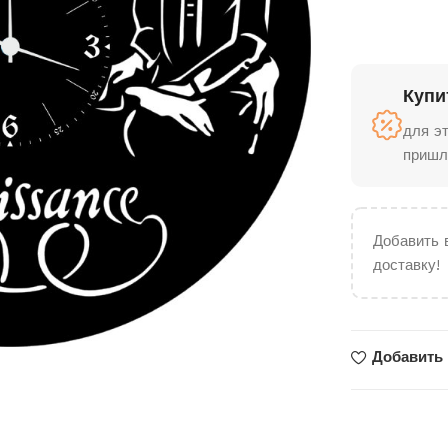
Купи
для э
пришл
Добавить 
доставку!
Добавить 