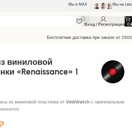
Мы в МАХ
Мы на свя
Вход / Регистрация
0
Бесплатная доставка при заказе от 250
из виниловой
нки «Renaissance» 1
сы из виниловой пластинки от
VinilWatch
с оригинальным
naissance
₽