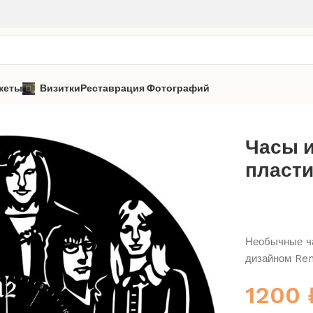
кеты
Визитки
Реставрация Фотографий
Renaissance
Часы из виниловой пластинки «Renaissance» 1
Часы 
пласти
Необычные ча
дизайном Re
1200