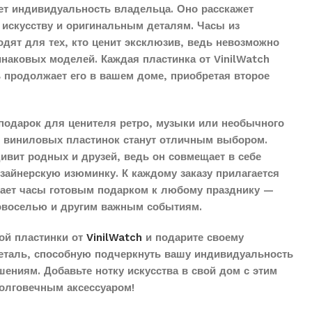
ет индивидуальность владельца. Оно расскажет
 искусству и оригинальным деталям. Часы из
дят для тех, кто ценит эксклюзив, ведь невозможно
наковых моделей. Каждая пластинка от VinilWatch
ь продолжает его в вашем доме, приобретая второе
подарок для ценителя ретро, музыки или необычного
з виниловых пластинок станут отличным выбором.
дивит родных и друзей, ведь он совмещает в себе
айнерскую изюминку. К каждому заказу прилагается
елает часы готовым подарком к любому празднику —
овоселью и другим важным событиям.
ой пластинки от
VinilWatch
и подарите своему
еталь, способную подчеркнуть вашу индивидуальность
ениям. Добавьте нотку искусства в свой дом с этим
олговечным аксессуаром!