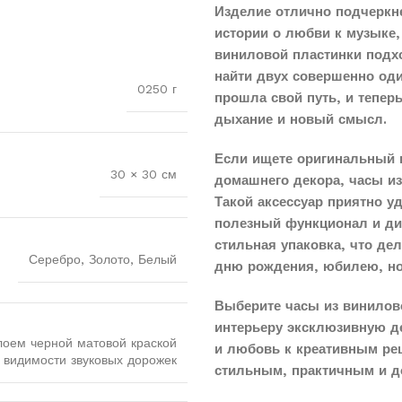
Изделие отлично подчеркн
истории о любви к музыке,
виниловой пластинки подхо
найти двух совершенно оди
0250 г
прошла свой путь, и тепер
дыхание и новый смысл.
Если ищете оригинальный 
30 × 30 см
домашнего декора, часы и
Такой аксессуар приятно у
полезный функционал и диз
стильная упаковка, что д
Серебро, Золото, Белый
дню рождения, юбилею, н
Выберите часы из винилов
интерьеру эксклюзивную д
лоем черной матовой краской
и любовь к креативным реш
 видимости звуковых дорожек
стильным, практичным и д