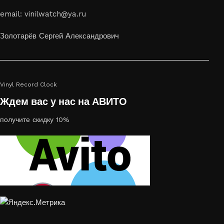
Если вы ищете способ сделать свой подарок особенным или
email: vinilwatch@ya.ru
украсить пространство, лазерная гравировка фото по дереву
или на стекле — это отличный выбор
Золотарёв Сергей Александрович
Vinyl Record Clock
Ждем вас у нас на АВИТО
получите скидку 10%