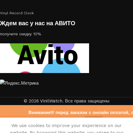
Vinyl Record Clock
Ждем вас у нас на АВИТО
получите скидку 10%
© 2026
VinilWatch
. Все права защищены
Внимание!!! перед заказом с онлайн оплатой, 
свяжитесь с нами на Авито
0
We use cookies to improve your experience on our
https://www.avito.ru/brands/403b6f33bdb6fb972
писок желаний
агазин
Корзина
Мой аккаунт
website. By browsing this website, you agree to our