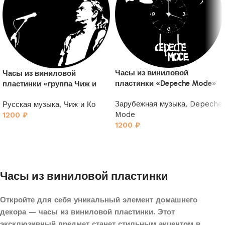
Часы из виниловой
Часы из виниловой
пластинки «Depeche Mode»
пластинки «группа Чиж и
2
Ко»
Зарубежная музыка
,
Depeche
Русская музыка
,
Чиж и Ко
Mode
1200
₽
1200
₽
Часы из виниловой пластинки
Откройте для себя уникальный элемент домашнего
декора — часы из виниловой пластинки. Этот
эксклюзивный предмет станет стильным акцентом в