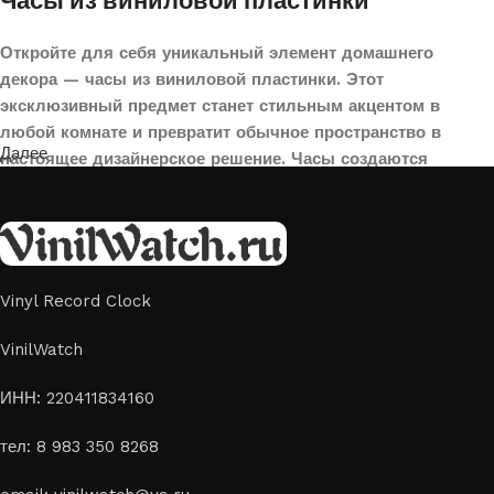
Часы из виниловой пластинки
Откройте для себя уникальный элемент домашнего
декора — часы из виниловой пластинки. Этот
эксклюзивный предмет станет стильным акцентом в
любой комнате и превратит обычное пространство в
Далее
настоящее дизайнерское решение. Часы создаются
вручную из переработанных виниловых пластинок,
поэтому каждая модель уникальна и неповторима. Такой
аксессуар идеально подойдет для гостиной, спальни,
офиса или даже для оформления кафе, студии или
творческого пространства.
Vinyl Record Clock
Картины на стекле и дереве
VinilWatch
Лазерная гравировка на стекле или дереве, оригинальный
ИНН: 220411834160
способ приятно удивить своих близких отличным подарком
тел: 8 983 350 8268
или украсить свой дом
Если вы ищете способ сделать свой подарок особенным или