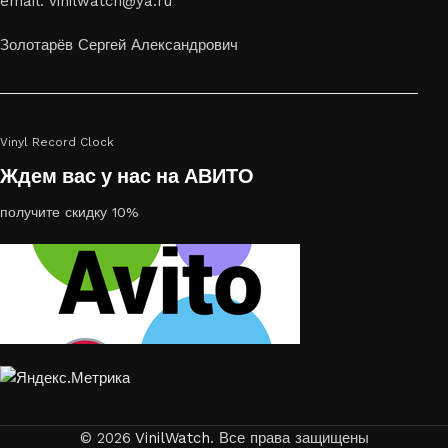
email: vinilwatch@ya.ru
украсить пространство, лазерная гравировка фото по дереву
или на стекле — это отличный выбор
Золотарёв Сергей Александрович
Vinyl Record Clock
Ждем вас у нас на АВИТО
получите скидку 10%
© 2026
VinilWatch
. Все права защищены