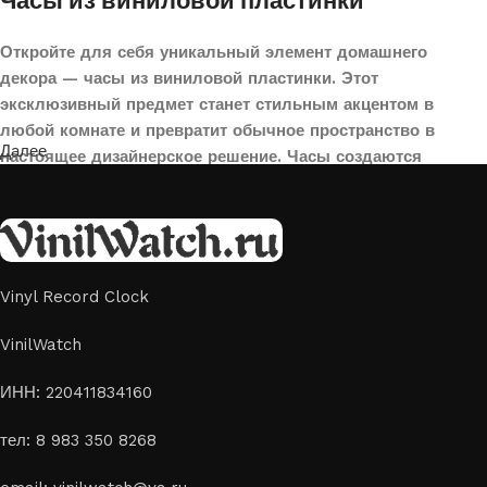
Часы из виниловой пластинки
Откройте для себя уникальный элемент домашнего
декора — часы из виниловой пластинки. Этот
эксклюзивный предмет станет стильным акцентом в
любой комнате и превратит обычное пространство в
Далее
настоящее дизайнерское решение. Часы создаются
вручную из переработанных виниловых пластинок,
поэтому каждая модель уникальна и неповторима. Такой
аксессуар идеально подойдет для гостиной, спальни,
офиса или даже для оформления кафе, студии или
творческого пространства.
Vinyl Record Clock
Картины на стекле и дереве
VinilWatch
Лазерная гравировка на стекле или дереве, оригинальный
ИНН: 220411834160
способ приятно удивить своих близких отличным подарком
тел: 8 983 350 8268
или украсить свой дом
Если вы ищете способ сделать свой подарок особенным или