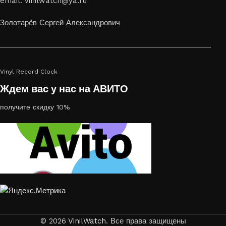
email: vinilwatch@ya.ru
украсить пространство, лазерная гравировка фото по дереву
или на стекле — это отличный выбор
Золотарёв Сергей Александрович
Vinyl Record Clock
Ждем вас у нас на АВИТО
получите скидку 10%
© 2026
VinilWatch
. Все права защищены