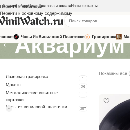
Краткий обзор
О нас
Доставка и оплата
Наши контакты
Перейти к навигации
Перейти к основному содержимому
Аквариум
лавная
Часы Из Виниловой Пластинки
Гравировка
Ма
Показаны все (
Лазерная гравировка
1
Макеты
36
Металлические визитные
1
карточки
Часы из виниловой пластинки
357