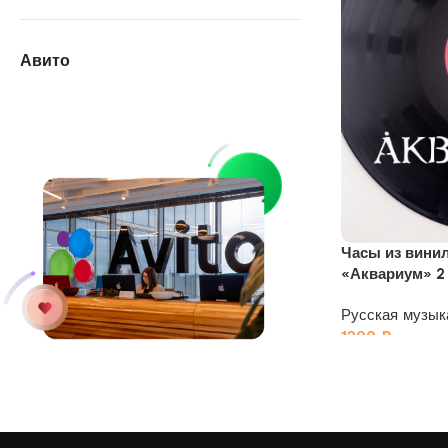
Авито
Часы из вини
«Аквариум» 2
Русская музык
1200
₽
У нас на АВИТО
дешевле