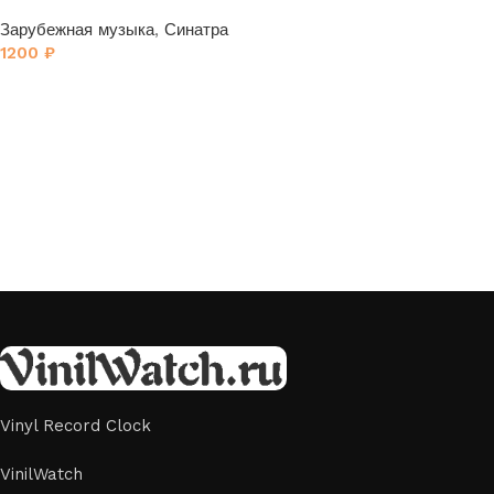
Зарубежная музыка
,
Синатра
1200
₽
Vinyl Record Clock
VinilWatch