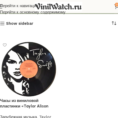
Taylor Swift
0
Перейти к навигации
Перейти к основному содержимому
Show sidebar
Часы из виниловой
пластинки «Taylor Alison
Swift» 1
Зарубежная музыка
,
Taylor