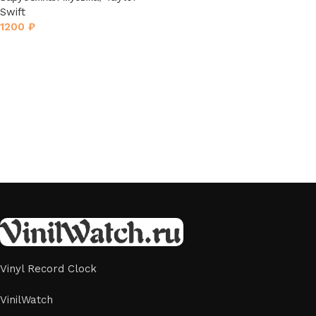
Swift
1200
₽
Vinyl Record Clock
VinilWatch