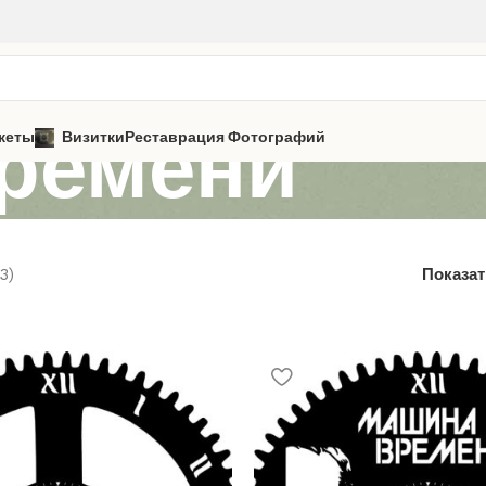
ремени
кеты
Визитки
Реставрация Фотографий
3)
Показа