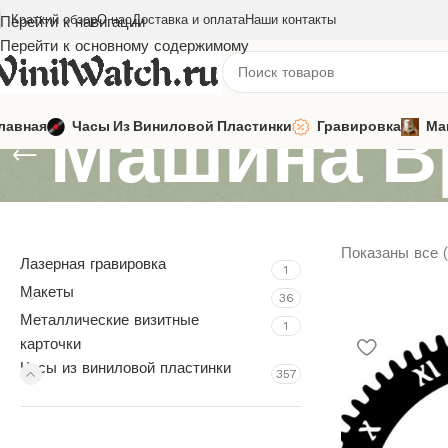
Краткий обзор
О нас
Доставка и оплата
Наши контакты
Перейти к навигации
Перейти к основному содержимому
Машина В
лавная
Часы Из Виниловой Пластинки
Гравировка
Ма
Показаны все (
Лазерная гравировка
1
Макеты
36
Металлические визитные
1
карточки
Часы из виниловой пластинки
357