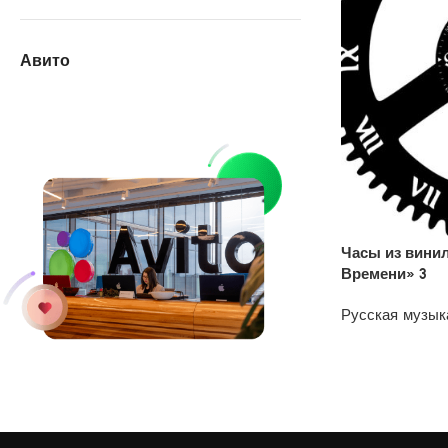
Авито
Часы из вини
Времени» 3
Русская музык
1200
₽
У нас на АВИТО
дешевле