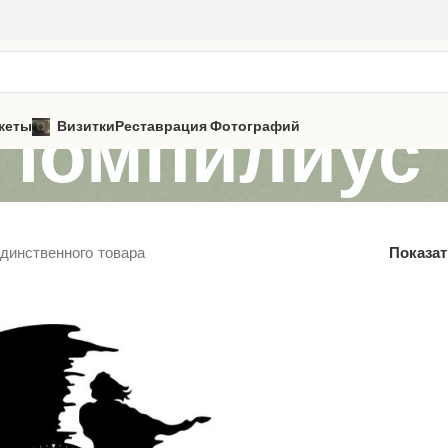
 Помпилиус
кеты
Визитки
Реставрация Фотографий
динственного товара
Показа