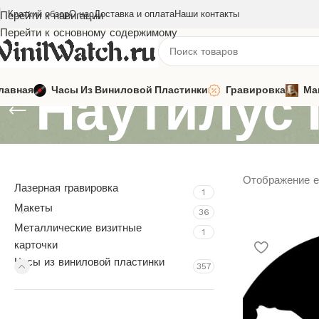
Краткий обзор
О нас
Доставка и оплата
Наши контакты
Перейти к навигации
Перейти к основному содержимому
Наутилус
лавная
Часы Из Виниловой Пластинки
Гравировка
Ма
Отображение е
Лазерная гравировка
1
Макеты
36
Металлические визитные
1
карточки
Часы из виниловой пластинки
357