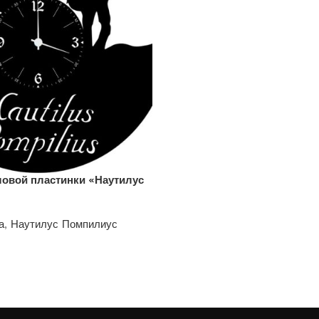
ловой пластинки «Наутилус
а
,
Наутилус Помпилиус