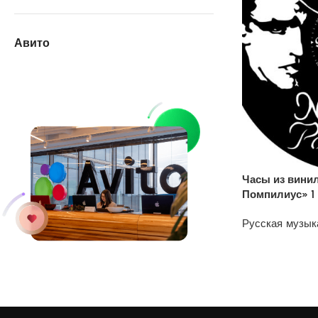
Авито
Часы из вини
Помпилиус» 1
Русская музык
1200
₽
У нас на АВИТО
дешевле