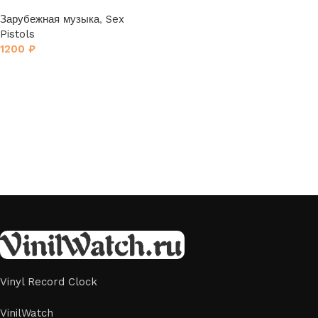
Зарубежная музыка
,
Sex
Pistols
1200
₽
Vinyl Record Clock
VinilWatch