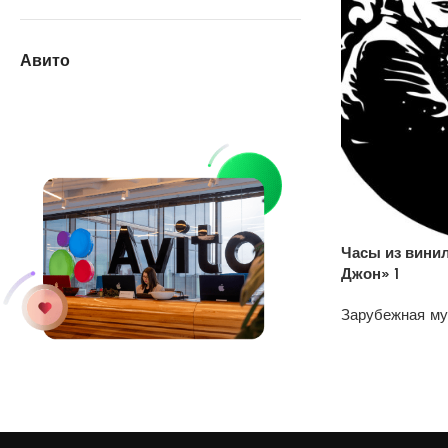
Авито
Часы из вини
Джон» 1
Зарубежная м
1200
₽
У нас на АВИТО
дешевле