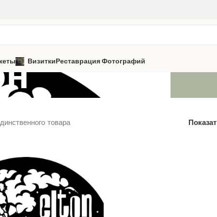
он
кеты
Визитки
Реставрация Фотографий
динственного товара
Показа