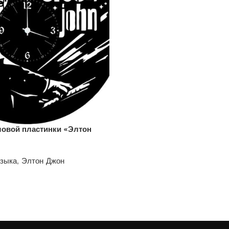
ловой пластинки «Элтон
узыка
,
Элтон Джон