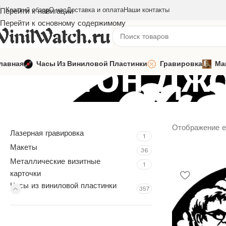
Краткий обзор
О нас
Доставка и оплата
Наши контакты
Перейти к навигации
Перейти к основному содержимому
Элтон Дж
лавная
Часы Из Виниловой Пластинки
Гравировка
Ма
Отображение е
Лазерная гравировка
1
Макеты
36
Металлические визитные
1
карточки
Часы из виниловой пластинки
357