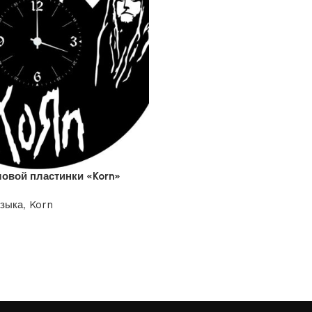
ловой пластинки «Korn»
узыка
,
Korn