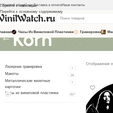
Краткий обзор
О нас
Доставка и оплата
Наши контакты
Перейти к навигации
Перейти к основному содержимому
Korn
лавная
Часы Из Виниловой Пластинки
Гравировка
Ма
Отображение е
Лазерная гравировка
1
Макеты
36
Металлические визитные
1
карточки
Часы из виниловой пластинки
357