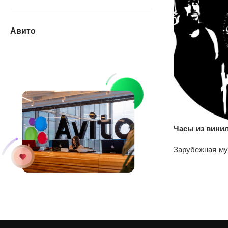
Авито
Часы из вини
Зарубежная м
1200
₽
У нас на АВИТО
дешевле