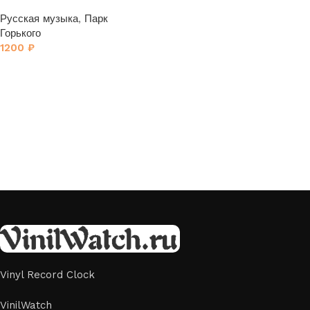
Горького (Gorky Park)» 1
Русская музыка
,
Парк
Горького
1200
₽
Vinyl Record Clock
VinilWatch