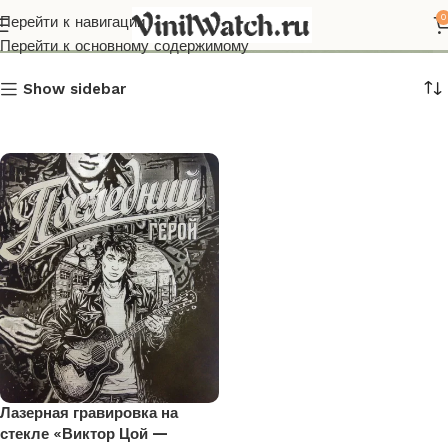
гравировка
0
Перейти к навигации
Перейти к основному содержимому
Show sidebar
Лазерная гравировка на
стекле «Виктор Цой —