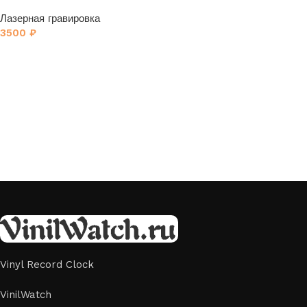
Группа Кино» 1
Лазерная гравировка
3500
₽
Vinyl Record Clock
VinilWatch