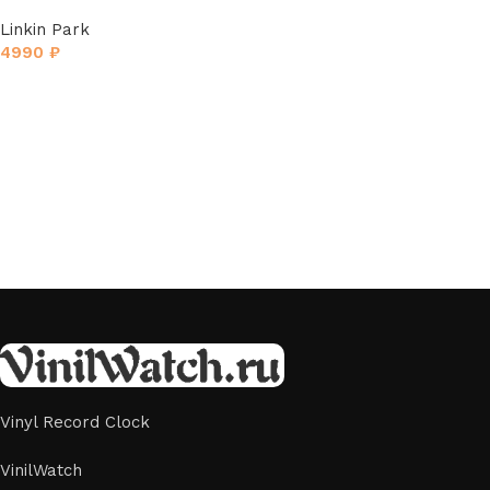
Park»
Linkin Park
4990
₽
Vinyl Record Clock
VinilWatch