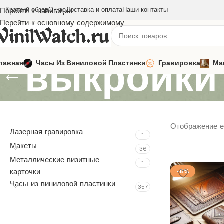
Краткий обзор
О нас
Доставка и оплата
Наши контакты
Перейти к навигации
Перейти к основному содержимому
выкройки
лавная
Часы Из Виниловой Пластинки
Гравировка
Ма
Отображение е
Лазерная гравировка
1
Макеты
36
Металлические визитные
1
карточки
-8%
Часы из виниловой пластинки
357