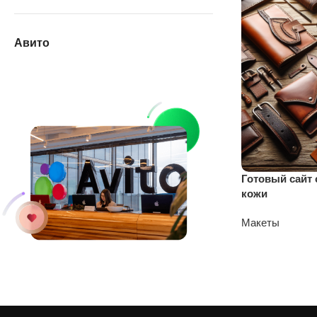
Авито
Готовый сайт 
кожи
Макеты
5500
₽
6000
₽
У нас на АВИТО
дешевле